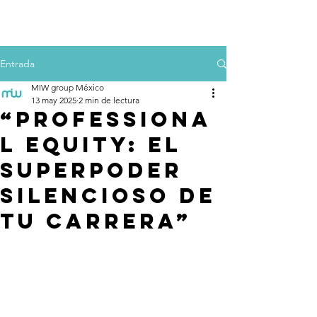
Entrada
MIW group México
13 may 2025
2 min de lectura
“Professiona
l Equity: el
superpoder
silencioso de
tu carrera”