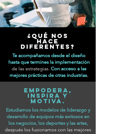
¿Qué nos
hace
diferentes?
Te acompañamos desde el diseño
hasta que termines la implementación
de las estrategias.
Con acceso a las
mejores prácticas de otras industrias
.
Empodera,
inspira y
motiva.
Estudiamos los modelos de liderazgo y
desarrollo de equipos más exitosos en
los negocios, los deportes y las artes,
después los fusionamos con las mejores