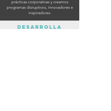
prácticas corporativas y creamos
programas disruptivos, innovadores e
inspiradores.
desarrolla
la
estrategia,
la pasión, el
liderazgo y
la cultura
Las diferentes perspectivas nos regalan
lecciones inspiradores
de cómo
líderes y colaboradores cumplen un
objetivo común en diferentes
contextos.
Podemos integrar a
diferentes consultorías globales en un
mismo proyecto,
ya que son nuestros
aliados estratégicos.
desafía los