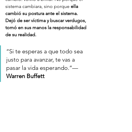
sistema cambiara, sino porque 
ella 
cambió su postura ante el sistema. 
Dejó de ser víctima y buscar verdugos, 
tomó en sus manos la responsabilidad 
de su realidad.
“Si te esperas a que todo sea 
justo para avanzar, te vas a 
pasar la vida esperando.”— 
Warren Buffett
¿Y tú? ¿Vas a seguir esperando justicia 
o vas a tomar el control y avanzar con 
lo que hay?
Porque el que sigue 
caminando, incluso en terreno 
disparejo, al final siempre llega más 
lejos.