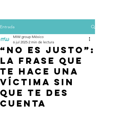
Entrada
MIW group México
6 jul 2025
2 min de lectura
“No es justo”:
la frase que
te hace una
víctima sin
que te des
cuenta