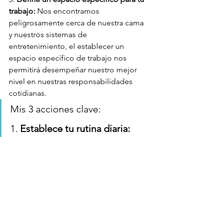
trabajo:
 Nos encontramos 
peligrosamente cerca de nuestra cama 
y nuestros sistemas de 
entretenimiento, el establecer un 
espacio específico de trabajo nos 
permitirá desempeñar nuestro mejor 
nivel en nuestras responsabilidades 
cotidianas.
Mis 3 acciones clave: 
1. 
Establece tu rutina diaria:
Haz una lista en la cual 
establezcas horarios de tus 
deberes a realizar.
2. 
Entrena tu mente:
 Realiza 
ejercicios de meditación o 
mindfulness, programando tu 