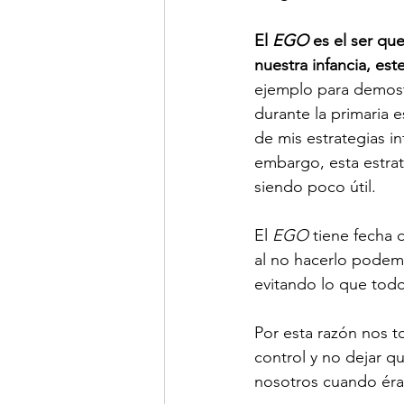
El 
EGO
 es el ser q
nuestra infancia, es
ejemplo para demost
durante la primaria 
de mis estrategias i
embargo, esta estrat
siendo poco útil.
El 
EGO
 tiene fecha 
al no hacerlo podem
evitando lo que to
Por esta razón nos to
control y no dejar q
nosotros cuando ér