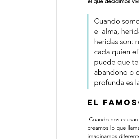
el que decidimos vivir
Cuando somos 
el alma, heri
heridas son: r
cada quien el
puede que ten
abandono o qu
profunda es l
El famos
 Cuando nos causan heridas creemos que hay algo malo en nosotros y por esta razón 
creamos lo que llam
imaginamos diferent