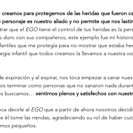
ue creamos para protegernos de las heridas que fueron c
te personaje es nuestro aliado y no permite que nos last
rar que el 
EGO
 tiene el control de tus heridas es la pe
es duro con sus compañeros; este ejemplo fue mi histori
nfantiles que me protegía para no mostrar que estaba heri
egia infantil que todos creamos la llevamos a nuestra vid
de expiración y al expirar, nos toca empezar a sanar nues
os terminar como personas que no sanaron nada durant
dos buscamos… 
sentirnos plenos y satisfechos con nuest
ca decirle al 
EGO
 que a partir de ahora nosotros decidi
ue él tome las riendas, agradeciendo su rol de haber cu
amos pequeños.