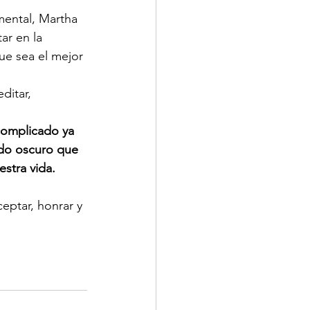
mental, Martha 
r en la 
ue sea el mejor 
ditar, 
 complicado ya 
ado oscuro que 
stra vida.
ptar, honrar y 