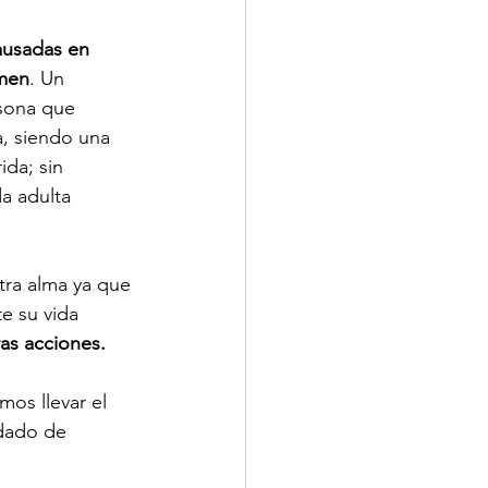
ausadas en 
imen
. Un 
rsona que 
a, siendo una 
da; sin 
a adulta 
tra alma ya que 
e su vida 
ras acciones.
mos llevar el 
idado de 