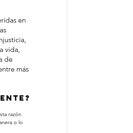
ridas en 
as 
justicia, 
 vida, 
a de 
entre más 
mente?
nera o lo 