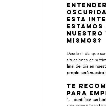
entender
oscurida
esta inte
estamos 
nuestro 
mismos?
Desde el día que sa
situaciones de sufr
final del día en nue
propio será nuestro 
Te recom
para emp
1.  
Identificar tus her
uno mismo"
 por Lis