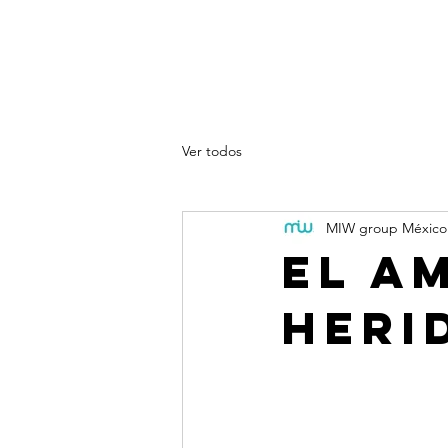
Sobre nosotros
Productos
Spo
Blog
Ver todos
MIW group México
El A
Heri