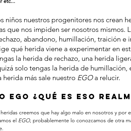
 etc...
niños nuestros progenitores nos crean he
das que nos impiden ser nosotros mismos. L
echazo, abandono, humillación, traición e in
ige qué herida viene a experimentar en esta
gas la herida de rechazo, una herida liger
izá solo tengas la herida de humillación, 
a herida más sale nuestro 
EGO
 a relucir.
o EGO ¿Qué es eso real
amos el 
EGO
, probablemente lo conozcamos de otra ma
e.