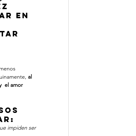
ez 
ar en 
 
tar 
 menos 
nuinamente, 
al 
y  el amor 
sos 
ar:
que impiden ser 