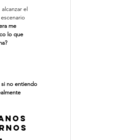
alcanzar el 
 escenario 
era me 
co lo que 
ma?
si no entiendo 
ealmente 
anos 
rnos 
, 