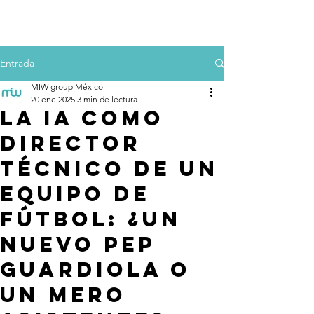
Entrada
MIW group México
20 ene 2025
3 min de lectura
La IA como
Director
Técnico de un
equipo de
fútbol: ¿Un
nuevo Pep
Guardiola o
un mero