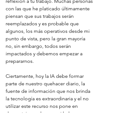
reflexión a tu trabajo. Muchas personas 
con las que he platicado últimamente 
piensan que sus trabajos serán 
reemplazados y es probable que 
algunos, los más operativos desde mi 
punto de vista, pero la gran mayoría 
no, sin embargo, todos serán 
impactados y debemos empezar a 
prepararnos.
Ciertamente, hoy la IA debe formar 
parte de nuestro quehacer diario, la 
fuente de información que nos brinda 
la tecnología es extraordinaria y el no 
utilizar este recurso nos pone en 
desventaja con los que si lo hacen. 
Debemos romper la resistencia al 
cambio y empezar a pensar cómo nos 
complementa, te aseguro que 