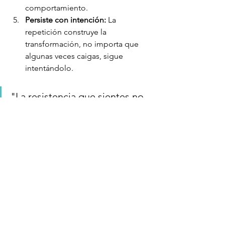
comportamiento.
Persiste con intención:
 La 
repetición construye la 
transformación, no importa que 
algunas veces caigas, sigue 
intentándolo.
"La resistencia que sientes no 
es el enemigo; es el indicador 
de que estás en el camino 
correcto. La clave es seguir 
avanzando." — Phil Jackson, 
legendario entrenador de la 
NBA.
Si, como Pedro, sientes que un hábito 
te sabotea, recuerda: no es cuestión 