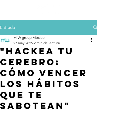
Entrada
MIW group México
27 may 2025
2 min de lectura
"Hackea tu
cerebro:
Cómo vencer
los hábitos
que te
sabotean"