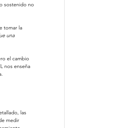
to sostenido no 
 tomar la 
ue una 
ero el cambio 
FL nos enseña 
a.
tallado, las 
de medir 