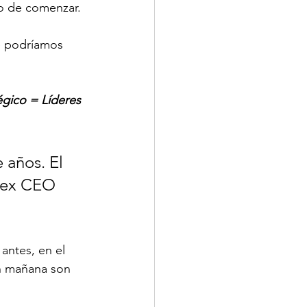
to de comenzar.
e podríamos 
égico = Líderes 
 años. El 
 ex CEO 
antes, en el 
an mañana son 