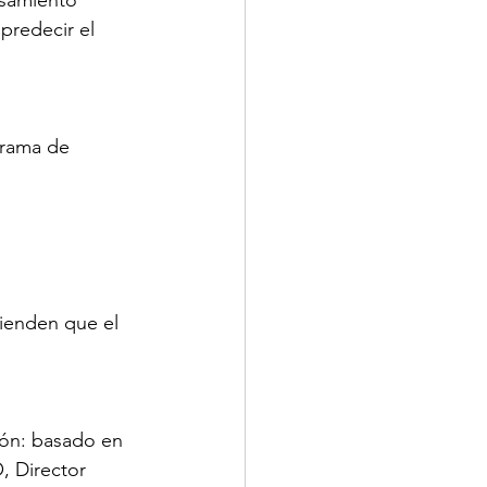
nsamiento 
predecir el 
grama de 
ienden que el 
ión: basado en 
, Director 