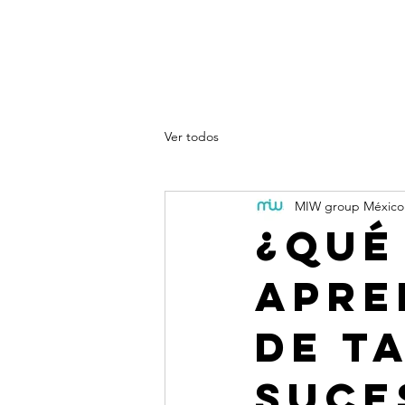
Sobre nosotros
Productos
Spo
Blog
Ver todos
MIW group México
¿Qué
apre
de t
Suce