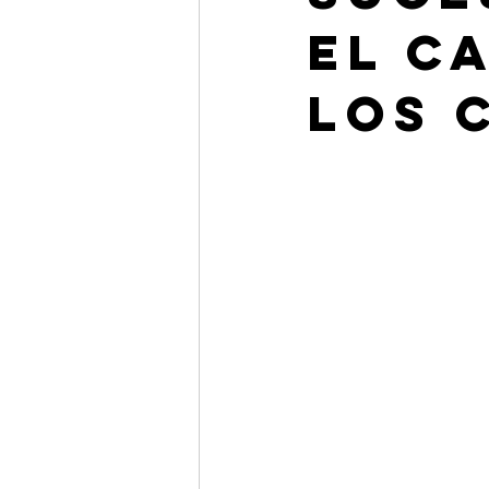
El C
los 