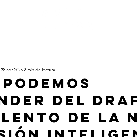
rts
Busin
28 abr 2025
2 min de lectura
 podemos
nder del Dra
alento de la 
sión Intelige