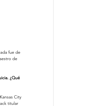
mada fue de 
aestro de 
uicia. ¿Qué 
Kansas City 
ck titular 