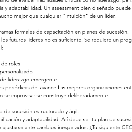
sino de evaluar habilidades críticas como liderazgo, pe
ncia y adaptabilidad. Un assessment bien diseñado puede 
cho mejor que cualquier "intuición" de un líder.
ramas formales de capacitación en planes de sucesión.
 los futuros líderes no es suficiente. Se requiere un pro
l:
 de roles
personalizado
de liderazgo emergente
es periódicas del avance Las mejores organizaciones ent
no se improvisa: se construye deliberadamente.
o de sucesión estructurado y ágil.
nificación y adaptabilidad. Así debe ser tu plan de suces
 ajustarse ante cambios inesperados. ¿Tu siguiente CEO