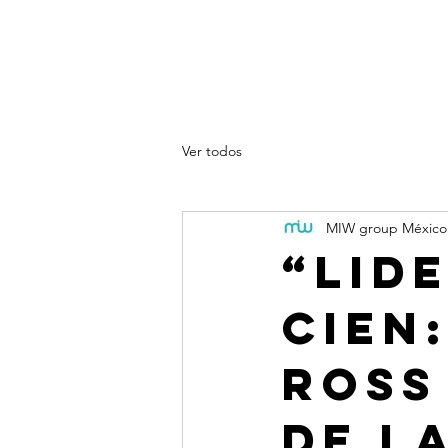
Sobre nosotros
Productos
Spo
Blog
Ver todos
MIW group México
“Lid
cien
Ross
de l