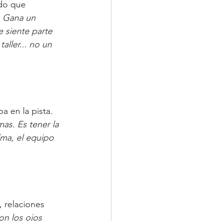
do que 
. Gana un 
 siente parte 
aller... no un 
 en la pista. 
mas. Es tener la 
lma, el equipo 
 relaciones 
on los ojos 