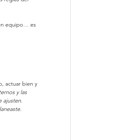
o en equipo… es 
 actuar bien y 
ernos y las 
 ajusten. 
laneaste.