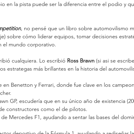
 en la pista puede ser la diferencia entre el podio y qu
mpetition
, no pensé que un libro sobre automovilismo me
 dije) sobre cómo liderar equipos, tomar decisiones estrat
n el mundo corporativo.
ribió cualquiera. Lo escribió 
Ross Brawn
 (si asi se escri
os estrategas más brillantes en la historia del automovil
fe en Benetton y Ferrari, donde fue clave en los campeo
cher.
wn GP, escudería que en su único año de existencia (20
e constructores como el de pilotos.
o de Mercedes F1, ayudando a sentar las bases del domin
ector deportivo de la Fórmula 1, ayudando a rediseñar la