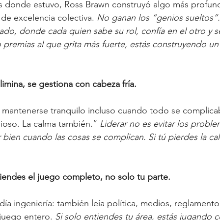
s donde estuvo, Ross Brawn construyó algo más profun
a de excelencia colectiva. 
No ganan los “genios sueltos”
do, donde cada quien sabe su rol, confía en el otro y se
o premias al que grita más fuerte, estás construyendo un t
limina, se gestiona con cabeza fría.
mantenerse tranquilo incluso cuando todo se complicaba
ioso. La calma también.” 
Liderar no es evitar los proble
bien cuando las cosas se complican. Si tú pierdes la ca
endes el juego completo, no solo tu parte.
ía ingeniería: también leía política, medios, reglamento,
juego entero. 
Si solo entiendes tu área, estás jugando c