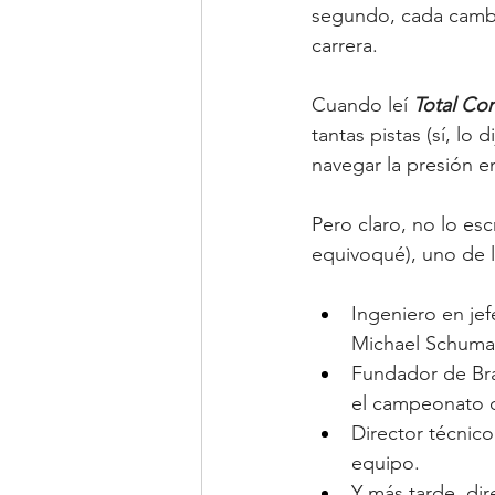
segundo, cada cambio
carrera.
Cuando leí 
Total Co
tantas pistas (sí, lo
navegar la presión e
Pero claro, no lo esc
equivoqué), uno de l
Ingeniero en je
Michael Schuma
Fundador de Bra
el campeonato d
Director técnic
equipo.
Y más tarde, dir