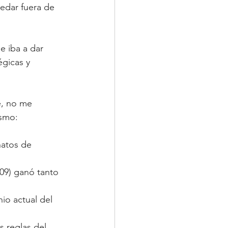
edar fuera de 
 iba a dar 
égicas y 
be, no me 
ismo:
natos de 
09) ganó tanto 
io actual del 
s reglas del 