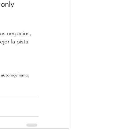
 only 
los negocios, 
jor la pista.
 automovilismo.