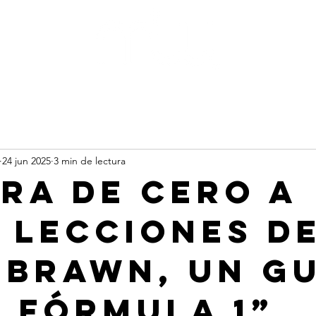
rts
Busin
24 jun 2025
3 min de lectura
era de cero a
: Lecciones d
 Brawn, un g
a Fórmula 1”