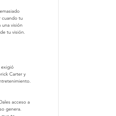
“demasiado 
r cuando tu 
 una visión 
de tu visión.
 exigió 
rick Carter y 
entretenimiento.
 Dales acceso a 
so genera. 