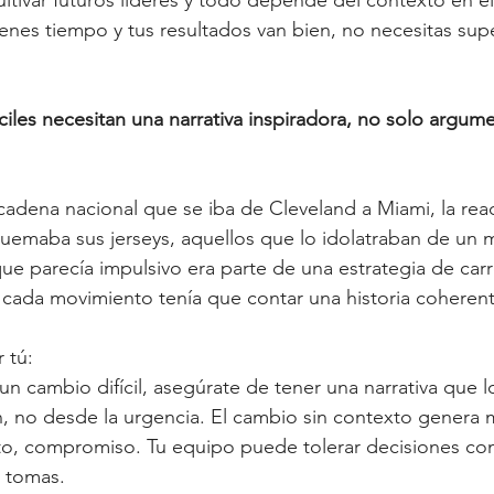
ultivar futuros líderes y todo depende del contexto en el
enes tiempo y tus resultados van bien, no necesitas super
íciles necesitan una narrativa inspiradora, no solo argum
dena nacional que se iba de Cleveland a Miami, la reac
quemaba sus jerseys, aquellos que lo idolatraban de un
que parecía impulsivo era parte de una estrategia de carr
 cada movimiento tenía que contar una historia coherent
 tú:
n cambio difícil, asegúrate de tener una narrativa que l
n, no desde la urgencia. El cambio sin contexto genera 
o, compromiso. Tu equipo puede tolerar decisiones co
s tomas.