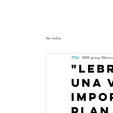
Sobre nosotros
Productos
Spo
Blog
Ver todos
MIW group México
"LeB
una 
impo
plan