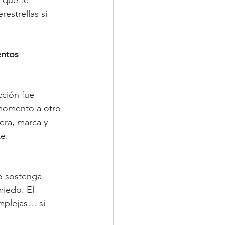
 que te 
estrellas si 
entos
ción fue 
 momento a otro 
era, marca y 
e.
o sostenga. 
miedo. El 
mplejas… si 