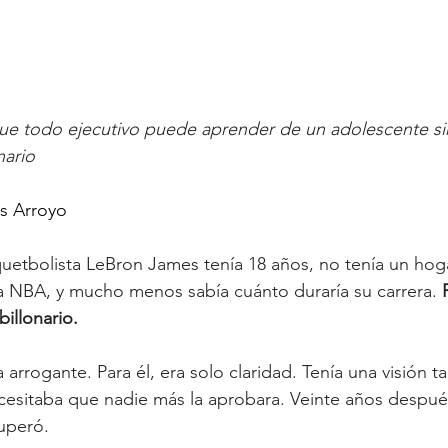
que todo ejecutivo puede aprender de un adolescente si
nario
as Arroyo
etbolista LeBron James tenía 18 años, no tenía un hoga
a NBA, y mucho menos sabía cuánto duraría su carrera. 
billonario.
arrogante. Para él, era solo claridad. Tenía una visión t
cesitaba que nadie más la aprobara. Veinte años después
superó.