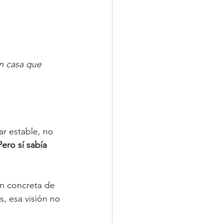
n casa que 
r estable, no 
Pero sí sabía 
an concreta de 
, esa visión no 