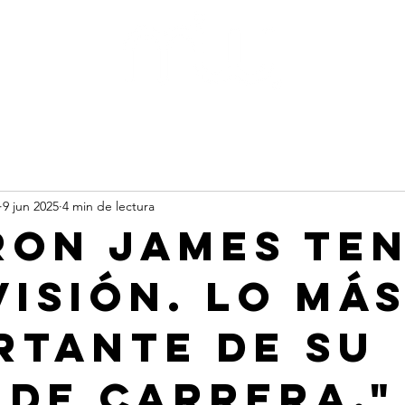
rts
Busin
9 jun 2025
4 min de lectura
ron james ten
visión. lo má
rtante de su
 de carrera."