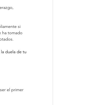
erazgo, 
liamente si 
ue ha tomado 
notados.
la duela de tu 
 ser el primer 