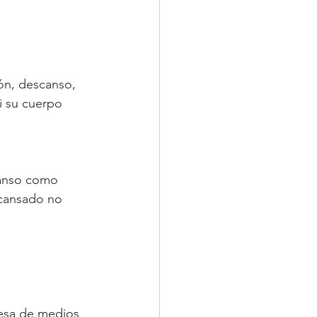
ión, descanso, 
i su cuerpo 
canso como 
 cansado no 
resa de medios 