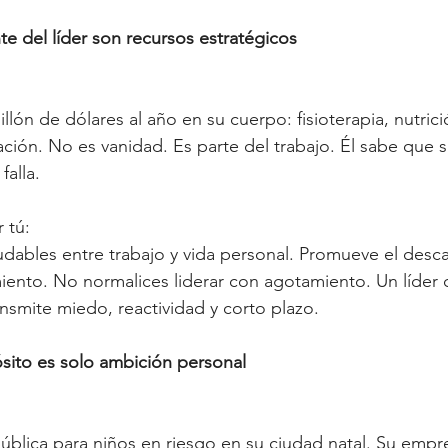
te del líder son recursos estratégicos
llón de dólares al año en su cuerpo: fisioterapia, nutric
ción. No es vanidad. Es parte del trabajo. Él sabe que s
falla.
 tú:
ludables entre trabajo y vida personal. Promueve el des
miento.
 No
 normalices liderar con agotamiento. Un líder
ansmite miedo, reactividad y corto plazo.
pósito es solo ambición personal
ública para niños en riesgo en su ciudad natal. Su emp