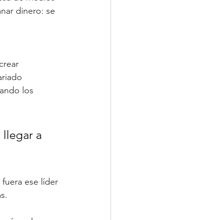
nar dinero: se 
crear 
ariado 
uando los 
 llegar a 
fuera ese líder 
s.