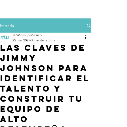
Entrada
MIW group México
25 mar 2025
3 min de lectura
Las claves de
Jimmy
Johnson para
identificar el
talento y
construir tu
equipo de
alto