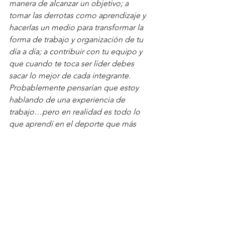
manera de alcanzar un objetivo; a 
tomar las derrotas como aprendizaje y 
hacerlas un medio para transformar la 
forma de trabajo y organización de tu 
día a día; a contribuir con tu equipo y 
que cuando te toca ser líder debes 
sacar lo mejor de cada integrante. 
Probablemente pensarían que estoy 
hablando de una experiencia de 
trabajo…pero en realidad es todo lo 
que aprendí en el deporte que más 
quiero, la gimnasia. 
Sin lugar a dudas, el deporte te 
permite obtener grandes 
aprendizajes y te prepara 
desde muy joven a manejar 
situaciones con las que te vas a 