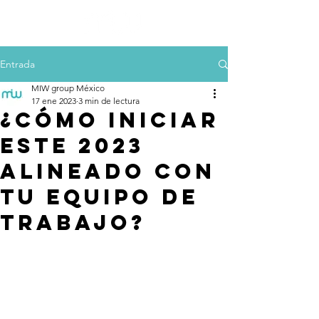
Entrada
MIW group México
17 ene 2023
3 min de lectura
¿Cómo iniciar
este 2023
alineado con
tu equipo de
trabajo?